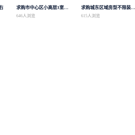
右
求购市中心区小高层3室精致装修
求购城东区域房型不限装修不
646
人浏览
615
人浏览