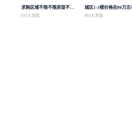
求购区域不限不限房型不限两室一厅简...
城区1-3楼价格在80万左
637
人浏览
603
人浏览