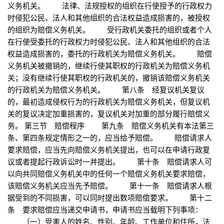
义务机关。 法律、法规授权的组织在行使授予的行政权力
时侵犯公民、法人和其他组织的合法权益造成损害的，被授权
的组织为赔偿义务机关。 受行政机关委托的组织或者个人
在行使受委托的行政权力时侵犯公民、法人和其他组织的合法
权益造成损害的，委托的行政机关为赔偿义务机关。 赔偿
义务机关被撤销的，继续行使其职权的行政机关为赔偿义务机
关；没有继续行使其职权的行政机关的，撤销该赔偿义务机关
的行政机关为赔偿义务机关。 第八条 经复议机关复议
的，最初造成侵权行为的行政机关为赔偿义务机关，但复议机
关的复议决定加重损害的，复议机关对加重的部分履行赔偿义
务。 第三节 赔偿程序 第九条 赔偿义务机关有本法第三
条、第四条规定情形之一的，应当给予赔偿。 赔偿请求人
要求赔偿，应当先向赔偿义务机关提出，也可以在申请行政复
议或者提起行政诉讼时一并提出。 第十条 赔偿请求人可
以向共同赔偿义务机关中的任何一个赔偿义务机关要求赔偿，
该赔偿义务机关应当先予赔偿。 第十一条 赔偿请求人根
据受到的不同损害，可以同时提出数项赔偿要求。 第十二
条 要求赔偿应当递交申请书，申请书应当载明下列事项：
（一）受害人的姓名、性别、年龄、工作单位和住所，法