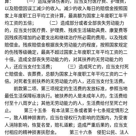
算： （一）造成身体伤害的，应当支付医疗费、护理费，
以及赔偿因误工减少的收入。减少的收入每日的赔偿金按照国
家上年度职工日平均工资计算，最高额为国家上年度职工年平
均工资的五倍； （二）造成部分或者全部丧失劳动能力
的，应当支付医疗费、护理费、残疾生活辅助具费、康复费等
因残疾而增加的必要支出和继续治疗所必需的费用，以及残疾
赔偿金。残疾赔偿金根据丧失劳动能力的程度，按照国家规定
的伤残等级确定，最高不超过国家上年度职工年平均工资的二
十倍。造成全部丧失劳动能力的，对其扶养的无劳动能力的
人，还应当支付生活费； （三）造成死亡的，应当支付死
亡赔偿金、丧葬费，总额为国家上年度职工年平均工资的二十
倍。对死者生前扶养的无劳动能力的人，还应当支付生活费。
前款第二项、第三项规定的生活费的发放标准，参照当地
最低生活保障标准执行。被扶养的人是未成年人的，生活费给
付至十八周岁止；其他无劳动能力的人，生活费给付至死亡时
止。 第三十五条 有本法第三条或者第十七条规定情形之
一，致人精神损害的，应当在侵权行为影响的范围内，为受害
人消除影响，恢复名誉，赔礼道歉；造成严重后果的，应当支
付相应的精神损害抚慰金。 第三十六条 侵犯公民、法人