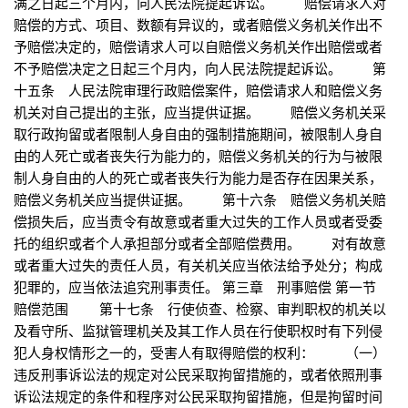
满之日起三个月内，向人民法院提起诉讼。 赔偿请求人对
赔偿的方式、项目、数额有异议的，或者赔偿义务机关作出不
予赔偿决定的，赔偿请求人可以自赔偿义务机关作出赔偿或者
不予赔偿决定之日起三个月内，向人民法院提起诉讼。 第
十五条 人民法院审理行政赔偿案件，赔偿请求人和赔偿义务
机关对自己提出的主张，应当提供证据。 赔偿义务机关采
取行政拘留或者限制人身自由的强制措施期间，被限制人身自
由的人死亡或者丧失行为能力的，赔偿义务机关的行为与被限
制人身自由的人的死亡或者丧失行为能力是否存在因果关系，
赔偿义务机关应当提供证据。 第十六条 赔偿义务机关赔
偿损失后，应当责令有故意或者重大过失的工作人员或者受委
托的组织或者个人承担部分或者全部赔偿费用。 对有故意
或者重大过失的责任人员，有关机关应当依法给予处分；构成
犯罪的，应当依法追究刑事责任。 第三章 刑事赔偿 第一节
赔偿范围 第十七条 行使侦查、检察、审判职权的机关以
及看守所、监狱管理机关及其工作人员在行使职权时有下列侵
犯人身权情形之一的，受害人有取得赔偿的权利： （一）
违反刑事诉讼法的规定对公民采取拘留措施的，或者依照刑事
诉讼法规定的条件和程序对公民采取拘留措施，但是拘留时间