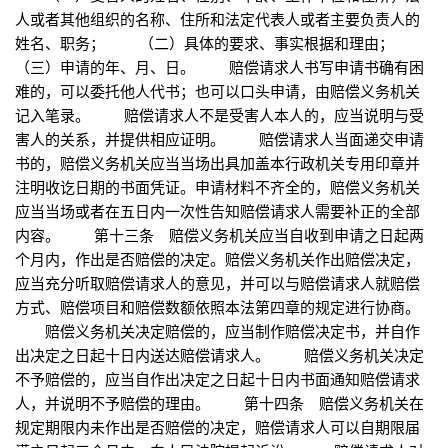
人或者其他组织的名称、住所和法定代表人或者主要负责人的
姓名、职务； （二）具体的要求、事实根据和理由；
（三）申请的年、月、日。 赔偿请求人书写申请书确有困
难的，可以委托他人代书；也可以口头申请，由赔偿义务机关
记入笔录。 赔偿请求人不是受害人本人的，应当说明与受
害人的关系，并提供相应证明。 赔偿请求人当面递交申请
书的，赔偿义务机关应当当场出具加盖本行政机关专用印章并
注明收讫日期的书面凭证。申请材料不齐全的，赔偿义务机关
应当当场或者在五日内一次性告知赔偿请求人需要补正的全部
内容。 第十三条 赔偿义务机关应当自收到申请之日起两
个月内，作出是否赔偿的决定。赔偿义务机关作出赔偿决定，
应当充分听取赔偿请求人的意见，并可以与赔偿请求人就赔偿
方式、赔偿项目和赔偿数额依照本法第四章的规定进行协商。
赔偿义务机关决定赔偿的，应当制作赔偿决定书，并自作
出决定之日起十日内送达赔偿请求人。 赔偿义务机关决定
不予赔偿的，应当自作出决定之日起十日内书面通知赔偿请求
人，并说明不予赔偿的理由。 第十四条 赔偿义务机关在
规定期限内未作出是否赔偿的决定，赔偿请求人可以自期限届