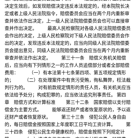
决定生效后，如发现赔偿决定违反本法规定的，经本院院长决
定或者上级人民法院指令，赔偿委员会应当在两个月内重新审
查并依法作出决定，上一级人民法院赔偿委员会也可以直接审
查并作出决定。 最高人民检察院对各级人民法院赔偿委员
会作出的决定，上级人民检察院对下级人民法院赔偿委员会作
出的决定，发现违反本法规定的，应当向同级人民法院赔偿委
员会提出意见，同级人民法院赔偿委员会应当在两个月内重新
审查并依法作出决定。 第三十一条 赔偿义务机关赔偿
后，应当向有下列情形之一的工作人员追偿部分或者全部赔偿
费用： （一）有本法第十七条第四项、第五项规定情形
的； （二）在处理案件中有贪污受贿，徇私舞弊，枉法裁
判行为的。 对有前款规定情形的责任人员，有关机关应当
依法给予处分；构成犯罪的，应当依法追究刑事责任。 第四
章 赔偿方式和计算标准 第三十二条 国家赔偿以支付赔
偿金为主要方式。 能够返还财产或者恢复原状的，予以返
还财产或者恢复原状。 第三十三条 侵犯公民人身自由
的，每日赔偿金按照国家上年度职工日平均工资计算。 第
三十四条 侵犯公民生命健康权的，赔偿金按照下列规定计