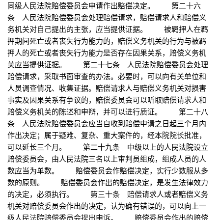
同级人民法院赔偿委员会申请作出赔偿决定。 第二十六
条 人民法院赔偿委员会处理赔偿请求，赔偿请求人和赔偿义
务机关对自己提出的主张，应当提供证据。 被羁押人在羁
押期间死亡或者丧失行为能力的，赔偿义务机关的行为与被羁
押人的死亡或者丧失行为能力是否存在因果关系，赔偿义务机
关应当提供证据。 第二十七条 人民法院赔偿委员会处理
赔偿请求，采取书面审查的办法。必要时，可以向有关单位和
人员调查情况、收集证据。赔偿请求人与赔偿义务机关对损害
事实及因果关系有争议的，赔偿委员会可以听取赔偿请求人和
赔偿义务机关的陈述和申辩，并可以进行质证。 第二十八
条 人民法院赔偿委员会应当自收到赔偿申请之日起三个月内
作出决定；属于疑难、复杂、重大案件的，经本院院长批准，
可以延长三个月。 第二十九条 中级以上的人民法院设立
赔偿委员会，由人民法院三名以上审判员组成，组成人员的人
数应当为单数。 赔偿委员会作赔偿决定，实行少数服从多
数的原则。 赔偿委员会作出的赔偿决定，是发生法律效力
的决定，必须执行。 第三十条 赔偿请求人或者赔偿义务
机关对赔偿委员会作出的决定，认为确有错误的，可以向上一
级人民法院赔偿委员会提出申诉。 赔偿委员会作出的赔偿