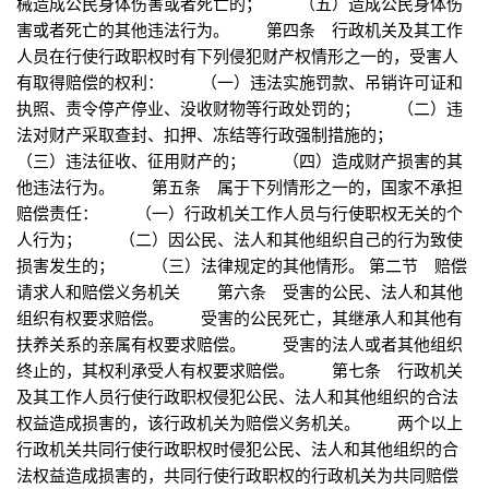
械造成公民身体伤害或者死亡的； （五）造成公民身体伤
害或者死亡的其他违法行为。 第四条 行政机关及其工作
人员在行使行政职权时有下列侵犯财产权情形之一的，受害人
有取得赔偿的权利： （一）违法实施罚款、吊销许可证和
执照、责令停产停业、没收财物等行政处罚的； （二）违
法对财产采取查封、扣押、冻结等行政强制措施的；
（三）违法征收、征用财产的； （四）造成财产损害的其
他违法行为。 第五条 属于下列情形之一的，国家不承担
赔偿责任： （一）行政机关工作人员与行使职权无关的个
人行为； （二）因公民、法人和其他组织自己的行为致使
损害发生的； （三）法律规定的其他情形。 第二节 赔偿
请求人和赔偿义务机关 第六条 受害的公民、法人和其他
组织有权要求赔偿。 受害的公民死亡，其继承人和其他有
扶养关系的亲属有权要求赔偿。 受害的法人或者其他组织
终止的，其权利承受人有权要求赔偿。 第七条 行政机关
及其工作人员行使行政职权侵犯公民、法人和其他组织的合法
权益造成损害的，该行政机关为赔偿义务机关。 两个以上
行政机关共同行使行政职权时侵犯公民、法人和其他组织的合
法权益造成损害的，共同行使行政职权的行政机关为共同赔偿