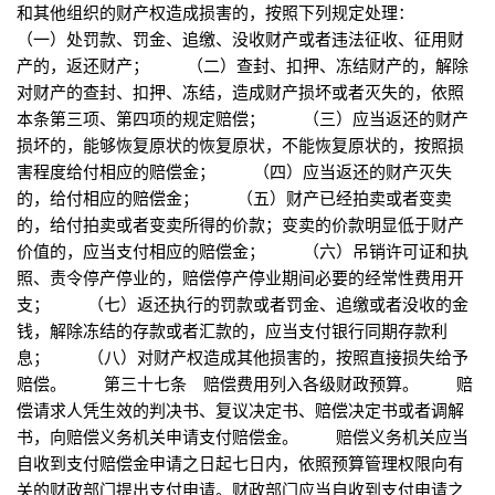
和其他组织的财产权造成损害的，按照下列规定处理：
（一）处罚款、罚金、追缴、没收财产或者违法征收、征用财
产的，返还财产； （二）查封、扣押、冻结财产的，解除
对财产的查封、扣押、冻结，造成财产损坏或者灭失的，依照
本条第三项、第四项的规定赔偿； （三）应当返还的财产
损坏的，能够恢复原状的恢复原状，不能恢复原状的，按照损
害程度给付相应的赔偿金； （四）应当返还的财产灭失
的，给付相应的赔偿金； （五）财产已经拍卖或者变卖
的，给付拍卖或者变卖所得的价款；变卖的价款明显低于财产
价值的，应当支付相应的赔偿金； （六）吊销许可证和执
照、责令停产停业的，赔偿停产停业期间必要的经常性费用开
支； （七）返还执行的罚款或者罚金、追缴或者没收的金
钱，解除冻结的存款或者汇款的，应当支付银行同期存款利
息； （八）对财产权造成其他损害的，按照直接损失给予
赔偿。 第三十七条 赔偿费用列入各级财政预算。 赔
偿请求人凭生效的判决书、复议决定书、赔偿决定书或者调解
书，向赔偿义务机关申请支付赔偿金。 赔偿义务机关应当
自收到支付赔偿金申请之日起七日内，依照预算管理权限向有
关的财政部门提出支付申请。财政部门应当自收到支付申请之