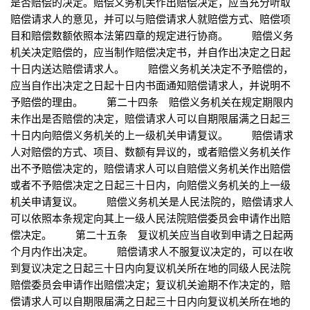
是否赔偿的决定。赔偿义务机关作出赔偿决定，应当充分听取
赔偿请求人的意见，并可以与赔偿请求人就赔偿方式、赔偿项
目和赔偿数额依照本法第四章的规定进行协商。 赔偿义务
机关决定赔偿的，应当制作赔偿决定书，并自作出决定之日起
十日内送达赔偿请求人。 赔偿义务机关决定不予赔偿的，
应当自作出决定之日起十日内书面通知赔偿请求人，并说明不
予赔偿的理由。 第二十四条 赔偿义务机关在规定期限内
未作出是否赔偿的决定，赔偿请求人可以自期限届满之日起三
十日内向赔偿义务机关的上一级机关申请复议。 赔偿请求
人对赔偿的方式、项目、数额有异议的，或者赔偿义务机关作
出不予赔偿决定的，赔偿请求人可以自赔偿义务机关作出赔偿
或者不予赔偿决定之日起三十日内，向赔偿义务机关的上一级
机关申请复议。 赔偿义务机关是人民法院的，赔偿请求人
可以依照本条规定向其上一级人民法院赔偿委员会申请作出赔
偿决定。 第二十五条 复议机关应当自收到申请之日起两
个月内作出决定。 赔偿请求人不服复议决定的，可以在收
到复议决定之日起三十日内向复议机关所在地的同级人民法院
赔偿委员会申请作出赔偿决定；复议机关逾期不作决定的，赔
偿请求人可以自期限届满之日起三十日内向复议机关所在地的