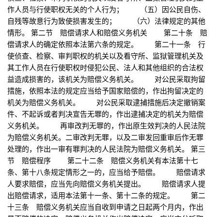
作人员与行使职权无关的个人行为； （五）因公民自伤、
自残等故意行为致使损害发生的； （六）法律规定的其他
情形。 第二节 赔偿请求人和赔偿义务机关 第二十条 赔
偿请求人的确定依照本法第六条的规定。 第二十一条 行
使侦查、检察、审判职权的机关以及看守所、监狱管理机关及
其工作人员在行使职权时侵犯公民、法人和其他组织的合法权
益造成损害的，该机关为赔偿义务机关。 对公民采取拘留
措施，依照本法的规定应当给予国家赔偿的，作出拘留决定的
机关为赔偿义务机关。 对公民采取逮捕措施后决定撤销案
件、不起诉或者判决宣告无罪的，作出逮捕决定的机关为赔偿
义务机关。 再审改判无罪的，作出原生效判决的人民法院
为赔偿义务机关。二审改判无罪，以及二审发回重审后作无罪
处理的，作出一审有罪判决的人民法院为赔偿义务机关。 第三
节 赔偿程序 第二十二条 赔偿义务机关有本法第十七
条、第十八条规定情形之一的，应当给予赔偿。 赔偿请求
人要求赔偿，应当先向赔偿义务机关提出。 赔偿请求人提
出赔偿请求，适用本法第十一条、第十二条的规定。 第二
十三条 赔偿义务机关应当自收到申请之日起两个月内，作出