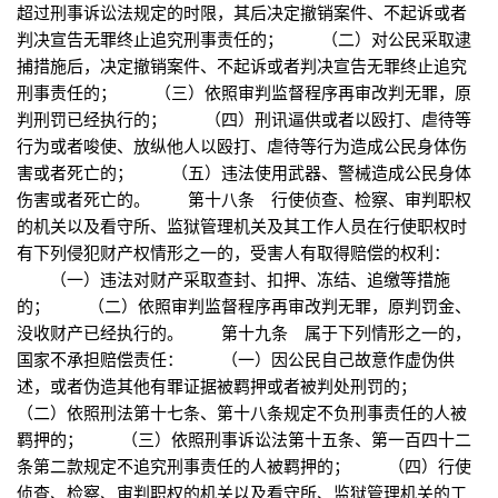
超过刑事诉讼法规定的时限，其后决定撤销案件、不起诉或者
判决宣告无罪终止追究刑事责任的； （二）对公民采取逮
捕措施后，决定撤销案件、不起诉或者判决宣告无罪终止追究
刑事责任的； （三）依照审判监督程序再审改判无罪，原
判刑罚已经执行的； （四）刑讯逼供或者以殴打、虐待等
行为或者唆使、放纵他人以殴打、虐待等行为造成公民身体伤
害或者死亡的； （五）违法使用武器、警械造成公民身体
伤害或者死亡的。 第十八条 行使侦查、检察、审判职权
的机关以及看守所、监狱管理机关及其工作人员在行使职权时
有下列侵犯财产权情形之一的，受害人有取得赔偿的权利：
（一）违法对财产采取查封、扣押、冻结、追缴等措施
的； （二）依照审判监督程序再审改判无罪，原判罚金、
没收财产已经执行的。 第十九条 属于下列情形之一的，
国家不承担赔偿责任： （一）因公民自己故意作虚伪供
述，或者伪造其他有罪证据被羁押或者被判处刑罚的；
（二）依照刑法第十七条、第十八条规定不负刑事责任的人被
羁押的； （三）依照刑事诉讼法第十五条、第一百四十二
条第二款规定不追究刑事责任的人被羁押的； （四）行使
侦查、检察、审判职权的机关以及看守所、监狱管理机关的工