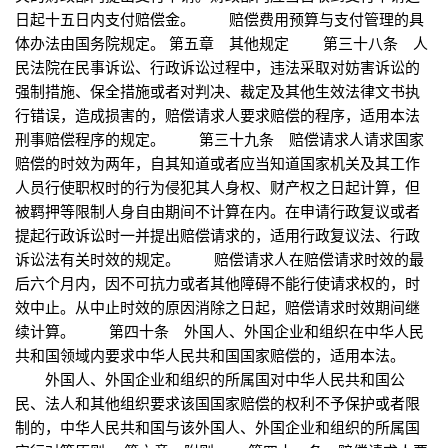
日起十五日内支付赔偿金。 赔偿费用预算与支付管理的具
体办法由国务院规定。 第五章 其他规定 第三十八条 人
民法院在民事诉讼、行政诉讼过程中，违法采取对妨害诉讼的
强制措施、保全措施或者对判决、裁定及其他生效法律文书执
行错误，造成损害的，赔偿请求人要求赔偿的程序，适用本法
刑事赔偿程序的规定。 第三十九条 赔偿请求人请求国家
赔偿的时效为两年，自其知道或者应当知道国家机关及其工作
人员行使职权时的行为侵犯其人身权、财产权之日起计算，但
被羁押等限制人身自由期间不计算在内。在申请行政复议或者
提起行政诉讼时一并提出赔偿请求的，适用行政复议法、行政
诉讼法有关时效的规定。 赔偿请求人在赔偿请求时效的最
后六个月内，因不可抗力或者其他障碍不能行使请求权的，时
效中止。从中止时效的原因消除之日起，赔偿请求时效期间继
续计算。 第四十条 外国人、外国企业和组织在中华人民
共和国领域内要求中华人民共和国国家赔偿的，适用本法。
外国人、外国企业和组织的所属国对中华人民共和国公
民、法人和其他组织要求该国国家赔偿的权利不予保护或者限
制的，中华人民共和国与该外国人、外国企业和组织的所属国