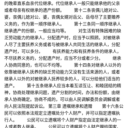
的晚辈直系血亲代位继承。代位继承人一般只能继承他的父亲
或者母亲有权继承的遗产份额。 第十二条丧偶儿媳对公、
婆，丧偶儿媳对公、婆，丧偶女婿对岳父、岳母尽了主要赡养
义务的，作为第一顺序继承人。 第十三条同一顺序继承人
继承遗产的份额，一般应当均等。 对生活有特殊困难的缺
乏劳动能力的继承人，分配遗产时，应当予以照顾。对被继承
人尽了主要抚养义务或者与被继承人共同生活的继承人，分配
遗产时，可以多分。 有抚养能力和有抚养条件的继承人，
不尽抚养义务的，分配遗产时，应当不分或者少分。 继承
人协商同意的，也可以不均等。 第十四条对继承人以外的
依靠被继承人抚养的缺乏劳动能力又没有生活来源的人，或者
继承人以外的对被继承人抚养较多的人，可以分给他们适当的
遗产。 第十五条继承人应当本着互谅互让、和睦团结的精
神，协商处理继承问题，遗产分割的时间，办法和份额，由继
承人协商确定。协商不成的，可以由人民调解委员会调解或者
向人民法院提起诉讼。 第三章 遗嘱继承和遗赠 第十六条公
民可以依照本法规定立遗嘱处分个人财产，并可以指定遗嘱执
行人。 公民可以立遗嘱将个人财产指定由法定继承人的一
人或者数人继承。 公民可以立遗嘱将个人财产赠给国家、