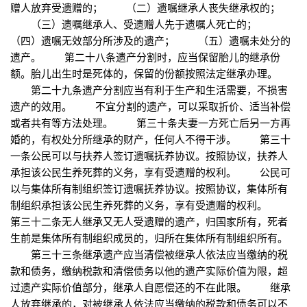
赠人放弃受遗赠的； （二）遗嘱继承人丧失继承权的；
（三）遗嘱继承人、受遗赠人先于遗嘱人死亡的；
（四）遗嘱无效部分所涉及的遗产； （五）遗嘱未处分的
遗产。 第二十八条遗产分割时，应当保留胎儿的继承份
额。胎儿出生时是死体的，保留的份额按照法定继承办理。
第二十九条遗产分割应当有利于生产和生活需要，不损害
遗产的效用。 不宜分割的遗产，可以采取折价、适当补偿
或者共有等方法处理。 第三十条夫妻一方死亡后另一方再
婚的，有权处分所继承的财产，任何人不得干涉。 第三十
一条公民可以与扶养人签订遗嘱抚养协议。按照协议，扶养人
承担该公民生养死葬的义务，享有受遗赠的权利。 公民可
以与集体所有制组织签订遗嘱抚养协议。按照协议，集体所有
制组织承担该公民生养死葬的义务，享有受遗赠的权利。
第三十二条无人继承又无人受遗赠的遗产，归国家所有，死者
生前是集体所有制组织成员的，归所在集体所有制组织所有。
第三十三条继承遗产应当清偿被继承人依法应当缴纳的税
款和债务，缴纳税款和清偿债务以他的遗产实际价值为限，超
过遗产实际价值部分，继承人自愿偿还的不在此限。 继承
人放弃继承的，对被继承人依法应当缴纳的税款和债务可以不