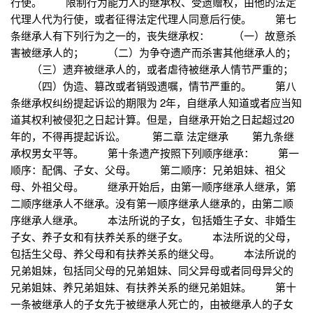
行使。 限制行为能力人的继承权、受遗赠权，由他的法定
代理人代为行使，或者征得法定代理人同意后行使。 第七
条继承人有下列行为之一的，丧失继承权： （一）故意杀
害被继承人的； （二）为争夺遗产而杀害其他继承人的；
（三）遗弃被继承人的，或者虐待被继承人情节严重的；
（四）伪造、篡改或者销毁遗嘱，情节严重的。 第八
条继承权纠纷提起诉讼的期限为 2年，自继承人知道或者应当知
道其权利被侵犯之日起计算。但是，自继承开始之日起超过20
年的，不得再提起诉讼。 第二章 法定继承 第九条继
承权男女平等。 第十条遗产按照下列顺序继承： 第一
顺序：配偶、子女、父母。 第二顺序：兄弟姐妹、祖父
母、外祖父母。 继承开始后，由第一顺序继承人继承，第
二顺序继承人不继承。没有第一顺序继承人继承的，由第二顺
序继承人继承。 本法所说的子女，包括婚生子女、非婚生
子女、养子女和有扶养关系的继子女。 本法所说的父母，
包括生父母、养父母和有扶养关系的继父母。 本法所说的
兄弟姐妹，包括同父母的兄弟姐妹、同父异母或者同母异父的
兄弟姐妹、养兄弟姐妹、有扶养关系的继兄弟姐妹。 第十
一条被继承人的子女先于被继承人死亡的，由被继承人的子女