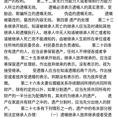
遗产的权利。 第二十二条无行为能力人或者限制行为能力
人所立的遗嘱无效。 遗嘱必须表示遗嘱人的真实意思，受
胁迫、欺骗所立的遗嘱无效。 伪造的遗嘱无效。 遗嘱
被篡改的，篡改的内容无效。 第四章 遗产的处理 第二十三
条继承开始后，知道被继承人死亡的继承人应当及时通知其他
继承人和遗嘱执行人。继承人中无人知道被继承人死亡或者知
道被继承人死亡而不能通知的，由被继承人生前所在单位或者
住所地的居民委员会、村民委员会负责通知。 第二十四条
存有遗产的人，应当妥善保管遗产，任何人不得侵吞或者争
抢。 第二十五条继承开始后，继承人放弃继承的，应当妥
善保管遗产处理前，作出放弃继承的表示。没有表示的，视为
接受继承。 受遗赠人应当在知道遗赠后两个月内，作出接
受或者放弃受遗赠的表示。到期没有表示的，现为放弃受遗
赠。 第二十六条夫妻在婚姻关系存续期间所得的共同所有
财产，除有约定的以外，如果分割遗产，应当先将共同所有的
财产的一半分出为配偶所有，其余的为继承人的遗产。 遗
产在家庭共有财产之中的，遗产分割时，应当先分出他人的财
产。 第二十七条有下列情形之一的，遗产中的有关部分按
照法定继承人办理： （一）遗嘱继承人放弃继承或者受遗