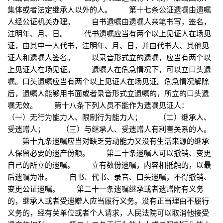
集体或者法定继承人以外的人。 第十七条公证遗嘱由遗嘱
人经公证机关办理。 自书遗嘱由遗嘱人亲笔书写，签名，
注明年、月、日。 代书遗嘱应当有两个以上见证人在场见
证，由其中一人代书，注明年、月、日，并由代书人、其他见
证人和遗嘱人签名。 以录音形式立的遗嘱，应当有两个以
上见证人在场见证。 遗嘱人在危急情况下，可以立口头遗
嘱。口头遗嘱应当有两个以上见证人在场见证。危急情况解除
后，遗嘱人能够用书面或者录音形式立遗嘱的，所立的口头遗
嘱无效。 第十八条下列人员不能作为遗嘱见证人：
（一）无行为能力人、限制行为能力人； （二）继承人、
受遗赠人； （三）与继承人、受遗赠人有利害关系的人。
第十九条遗嘱应当对缺乏劳动能力又没有生活来源的继承
人保留必要的遗产份额。 第二十条遗嘱人可以撤销、变更
自己的所立的遗嘱。 立有数份遗嘱，内容相抵触的，以最
后遗嘱为准。 自书、代书、录音、口头遗嘱，不得撤销、
变更公证遗嘱。 第二十一条遗嘱继承或者遗赠附有义务
的，继承人或者受遗赠人应当履行义务。没有正当理由不履行
义务的，经有关单位或者个人请求，人民法院可以取消他接受