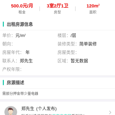
500.0元/月
3
室
2
厅
1
卫
120m
2
租金
房型
面积
出租房源信息
单价：
元/m
楼层：
/层
2
朝向：
装修类型：
简单装修
房屋年代：
年
房屋类型：
联系人：
郑先生
区域：
暂无数据
产权年限：
房源描述
需部分押金带少量电器
郑先生
(个人发布)