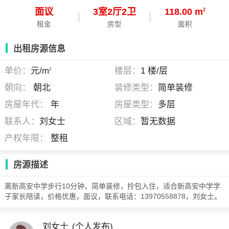
面议
3
室
2
厅
2
卫
118.00 m
2
租金
房型
面积
出租房源信息
单价：
元/m
楼层：
1 楼/层
2
朝向：
朝北
装修类型：
简单装修
房屋年代：
年
房屋类型：
多层
联系人：
刘女士
区域：
暂无数据
产权年限：
整租
房源描述
离新高安中学步行10分钟，简单装修，拎包入住，适合新高安中学学
子家长陪读，价格优惠，面议，联系电话：13970558878，刘女士。
刘女士
(个人发布)