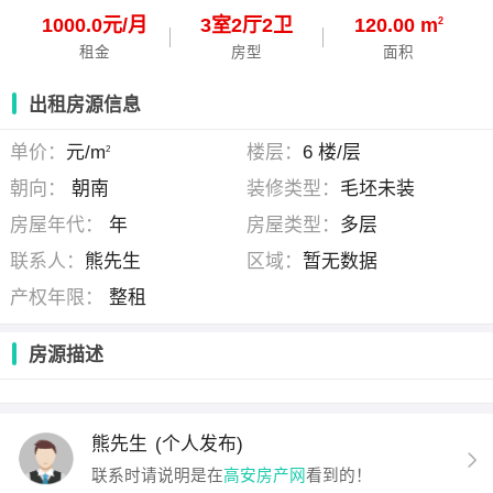
1000.0元/月
3
室
2
厅
2
卫
120.00 m
2
租金
房型
面积
出租房源信息
单价：
元/m
楼层：
6 楼/层
2
朝向：
朝南
装修类型：
毛坯未装
房屋年代：
年
房屋类型：
多层
联系人：
熊先生
区域：
暂无数据
产权年限：
整租
房源描述
熊先生
(个人发布)
联系时请说明是在
高安房产网
看到的！