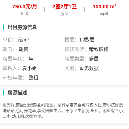
750.0元/月
2
室
2
厅
1
卫
100.00 m
2
租金
房型
面积
出租房源信息
单价：
元/m
楼层：
1 楼/层
2
朝向：
朝南
装修类型：
精致装修
房屋年代：
年
房屋类型：
多层
联系人：
袁小姐
区域：
暂无数据
产权年限：
整租
房源描述
阳光好,前面没屋遮档,间距宽。家具家电齐全可拎包入住,带小院好洗
洗晒晒,也可养花草,享受田园生活。干净卫生新房,出租。附近有三小,
二中,幼儿园,居家方便。