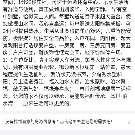
空间；1分22秒车程，可达十运会体育中心，乐享生活所
有舒适与便利，真正做到出则繁华、入则宁静。 罕有空
中别墅，恰似天上人间。每墅均送逾百平米超大露台，使
您傲视山水间，我心自高远；每户赠送太阳能集成板，可
24小时提供热水，生活从此变得简单而舒适；六重智能安
防，极限提升居住安全与品位；入户花园、内阳台、超大
景观阳台打造蝶变户型，一房变二房、三房变四房、变五
房；户户可变。雕琢弹性惬意空间。地下智能停车场，
1：1车位配比，真正实现人车分流，彰显人性化关怀与规
划。独有四层商业配套，御领新区枢纽第一站位置，最大
程度提供生活便利。 朝听状元读书声，夕踏秀水望斜
阳；月上逶迤秀江，福入泊水人家。泊水聚财、泊水聚
福、藏风聚气好，福禄寿喜来；宜春首创福地福居生活理
念，让您的家不仅可以继承，更能够福旺传承。盛世·泊
水湾——原来生活可以更美的。
没有找到满意的房源信息吗？点击这里去登记您的需求吧！