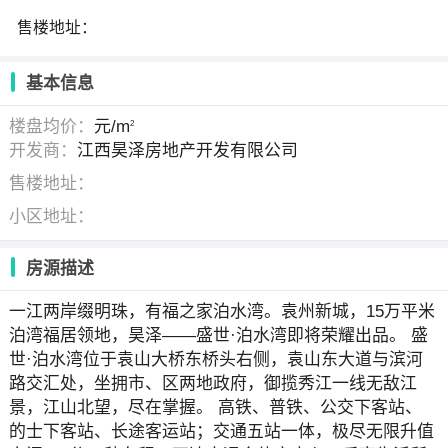
售楼地址：
基本信息
楼盘均价：
元/m
2
开发商：
江西昊泽房地产开发有限公司
售楼地址：
小区地址：
房源描述
一江两岸缀明珠，有福之家泊水湾。袁州新城，15万平米
泊湾福居领地，昊泽——盛世·泊水湾即将荣耀出品。 盛
世·泊水湾位于袁山大桥东桥头右侧，袁山东大道与滨河
路交汇处，坐拥市、区两地政府，御揽秀江一线无敌江
景，江山北望，尽在掌握。 高铁、普铁、公交下客站、
的士下客站、长途客运站；交通五站一体，极尽无限升值