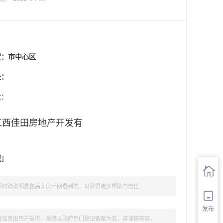
置：
市中心区
址：
盘：
江西佳田房地产开发有
记
]
时请说明是在高安房产网看到的，以获得更多帮助与信任.
发布
盘信息由用户提供，最终以政府部门登记备案为准，请谨慎核查。