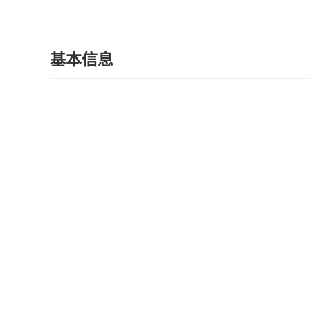
基本信息
在售
楼盘状态：
住宅
建筑类型：
楼盘地址：
售楼处地址：
楼盘概况