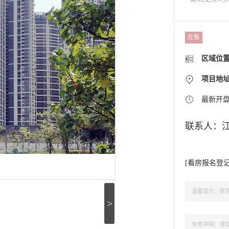
在售
区域位
项目地
最新开
联系人：
[
看房报名登
温馨提示：联系
>
免责声明：楼