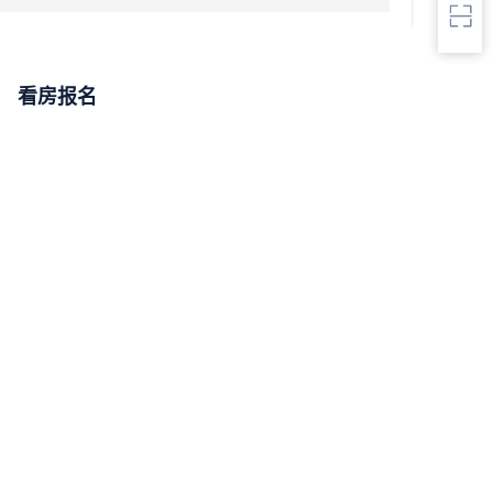
看房报名
[
我要看房报名登记
]
相关资讯
更多
中华人民共和国城市房地产
中华人民共和国契税法
管理法