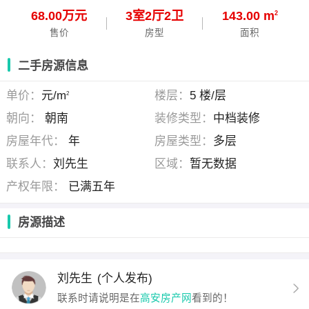
68.00万元
3
室
2
厅
2
卫
143.00 m
2
售价
房型
面积
二手房源信息
单价：
元/m
楼层：
5 楼/层
2
朝向：
朝南
装修类型：
中档装修
房屋年代：
年
房屋类型：
多层
联系人：
刘先生
区域：
暂无数据
产权年限：
已满五年
房源描述
刘先生
(个人发布)
联系时请说明是在
高安房产网
看到的！